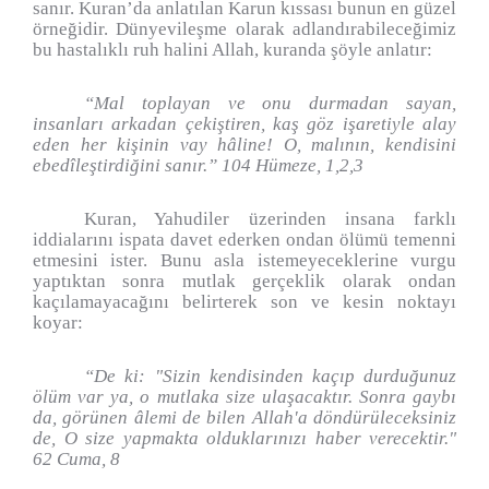
sanır. Kuran’da anlatılan Karun kıssası bunun en güzel
örneğidir. Dünyevileşme olarak adlandırabileceğimiz
bu hastalıklı ruh halini Allah, kuranda şöyle anlatır:
“Mal toplayan ve onu durmadan sayan,
insanları arkadan çekiştiren, kaş göz işaretiyle alay
eden her kişinin vay hâline! O, malının, kendisini
ebedîleştirdiğini sanır.” 104 Hümeze, 1,2,3
Kuran, Yahudiler üzerinden insana farklı
iddialarını ispata davet ederken ondan ölümü temenni
etmesini ister. Bunu asla istemeyeceklerine vurgu
yaptıktan sonra mutlak gerçeklik olarak ondan
kaçılamayacağını belirterek son ve kesin noktayı
koyar:
“De ki: "Sizin kendisinden kaçıp durduğunuz
ölüm var ya, o mutlaka size ulaşacaktır. Sonra gaybı
da, görünen âlemi de bilen Allah'a döndürüleceksiniz
de, O size yapmakta olduklarınızı haber verecektir."
62 Cuma, 8