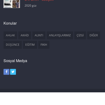
2020 güz
Konular
AHLAK
AKAİD
ALINTI
ANLAYIŞLARIMIZ
ÇİZGİ
DİĞER
DÜŞÜNCE
EĞİTİM
FIKIH
Sosyal Medya
Copyright 2018 © RAHLE DERGİSİ
ANASAYFA
HAKKIMIZDA
İLETIŞIM
GEÇMIŞ SAYILAR