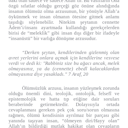
baki olan sadece ve sadece Allah’tır. Bu vasıfların Ona
özgü sıfatlar olduğu gerçeği göz önüne alındığında
insanın ölümsüz olma arzusunun, bir yönüyle Allah’a
öykünmek ve insan olmanın ötesine gitmek anlamı
taşıdığı söylenebilir. Nitekim şeytanın cennette
Âdem’i/insanı ayartmada kullandığı gerekçelerden
birisi de “meleklik” gibi insan dışı diğer bir ifadeyle
“insanüstü” bir varlığa dönüşme arzusudur.
“Derken şeytan, kendilerinden gizlenmiş olan
avret yerlerini onlara açmak için kendilerine vesvese
verdi ve dedi ki: "Rabbiniz size bu ağacı ancak, melek
olmayasınız, ya da (cennette) ebedî kalacaklardan
olmayasınız diye yasakladı.” 7 Araf, 20
Ölümsüzlük arzusu, insanın yüzleşmek zorunda
olduğu önemli dini, teolojik, ontolojik, felsefî ve
epistemolojik ve hatta tıp etiğine dair soruları
beraberinde getirmektedir. Dolayısıyla ortada
cevaplanması gereken pek çok soru/sorun olmasına
rağmen, ölümü kendisinin ayrılmaz bir parçası gibi
yanında taşıyan insan, “ölmeyen diri/Hayy olan”
Allah’ın bildirdiği mutlak hakikat olan cevapların