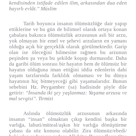
kendisinden istifade edilen ilim, arkasından dua eden
hayırlı evlât.” Müslim
Tarih boyunca insanın ölümsüzlüğe dair yapıp
ettiklerine ve bu gün de bilimsel olarak ortaya konan
çabalara bakınca ölümsüzlük arzusunun asli bir arzu,
yok olmayan bir emel ve şehevi arzuların en yamanı
olduğu açık bir gerçeklik olarak görülmektedir. Garip
olan ise öleceğini bilmesine rağmen bu arzunun
peşinden şu veya bu şekilde koşup durmasıdır. Daha
da garibi ölüm sonrası bir hayatın hem de ölümsüz bir
hayatın olduğuna iman ettiğini iddia edenlerin dahi
yaşam tarzlarında farklılık olmaması ve bu dünya
hayatının hiç bitmeyeceği gibi yaşamalarıdır. Bunun
sebebini Hz. Peygamber (sa) hadisinde şöyle dile
getirir:
“İnsanda iki şey yaşlanmaz: Yaşama arzusu ve
mal sevgisi”. Tirmizi
Aslında ölümsüzlük arzusunun arkasında
insanın “insan” olmaktan çıkıp kendini başka bir
varlığa, lahuti/müteal/aşkın bir varlığa dönüştürme
çabası da söz konusu olabilir. Zira ölümsüz/ebedi/