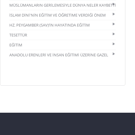
MÜSLÜMANLARIN GERİLEMESİYLE DÜNYA NELER KAYBETTİ
İSLAM DİNİ'NİN EĞİTİM VE ÖĞRETİME VERDİĞİ ÖNEM
HZ. PEYGAMBER (SAV)’İN HAYATINDA EĞİTİM
TESETTÜR
EĞİTİM
ANADOLU ERENLERİ VE İNSAN EĞİTİMİ ÜZERİNE GAZEL