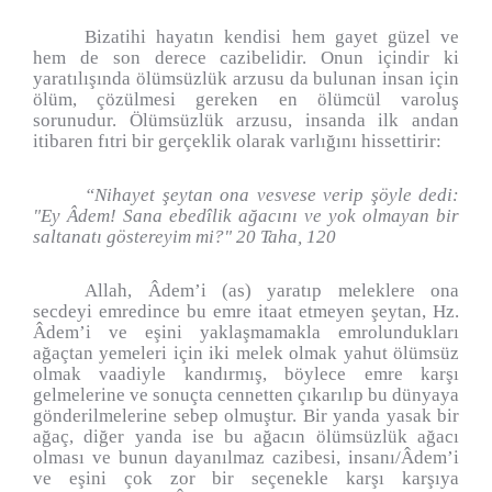
Bizatihi hayatın kendisi hem gayet güzel ve
hem de son derece cazibelidir. Onun içindir ki
yaratılışında ölümsüzlük arzusu da bulunan insan için
ölüm, çözülmesi gereken en ölümcül varoluş
sorunudur. Ölümsüzlük arzusu, insanda ilk andan
itibaren fıtri bir gerçeklik olarak varlığını hissettirir:
“Nihayet şeytan ona vesvese verip şöyle dedi:
"Ey Âdem! Sana ebedîlik ağacını ve yok olmayan bir
saltanatı göstereyim mi?" 20 Taha, 120
Allah, Âdem’i (as) yaratıp meleklere ona
secdeyi emredince bu emre itaat etmeyen şeytan, Hz.
Âdem’i ve eşini yaklaşmamakla emrolundukları
ağaçtan yemeleri için iki melek olmak yahut ölümsüz
olmak vaadiyle kandırmış, böylece emre karşı
gelmelerine ve sonuçta cennetten çıkarılıp bu dünyaya
gönderilmelerine sebep olmuştur. Bir yanda yasak bir
ağaç, diğer yanda ise bu ağacın ölümsüzlük ağacı
olması ve bunun dayanılmaz cazibesi, insanı/Âdem’i
ve eşini çok zor bir seçenekle karşı karşıya