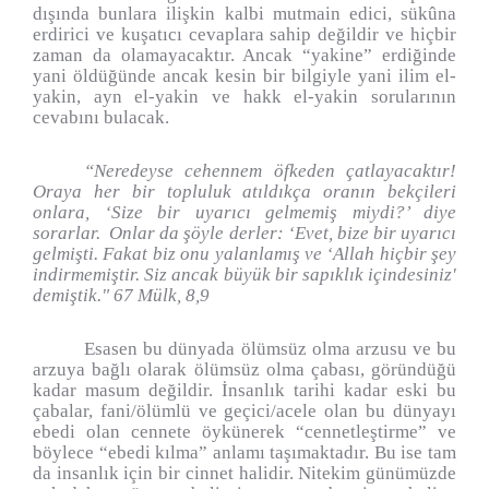
dışında bunlara ilişkin kalbi mutmain edici, sükûna
erdirici ve kuşatıcı cevaplara sahip değildir ve hiçbir
zaman da olamayacaktır. Ancak “yakine” erdiğinde
yani öldüğünde ancak kesin bir bilgiyle yani ilim el-
yakin, ayn el-yakin ve hakk el-yakin sorularının
cevabını bulacak.
“Neredeyse cehennem öfkeden çatlayacaktır!
Oraya her bir topluluk atıldıkça oranın bekçileri
onlara, ‘Size bir uyarıcı gelmemiş miydi?’ diye
sorarlar.
Onlar da şöyle derler: ‘Evet, bize bir uyarıcı
gelmişti. Fakat biz onu yalanlamış ve ‘Allah hiçbir şey
indirmemiştir. Siz ancak büyük bir sapıklık içindesiniz'
demiştik." 67 Mülk, 8,9
Esasen bu dünyada ölümsüz olma arzusu ve bu
arzuya bağlı olarak ölümsüz olma çabası, göründüğü
kadar masum değildir. İnsanlık tarihi kadar eski bu
çabalar, fani/ölümlü ve geçici/acele olan bu dünyayı
ebedi olan cennete öykünerek “cennetleştirme” ve
böylece “ebedi kılma” anlamı taşımaktadır. Bu ise tam
da insanlık için bir cinnet halidir. Nitekim günümüzde