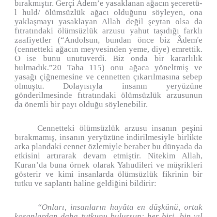
bırakmıştır. Gerçi Âdem’e yasaklanan ağacın şeceretü-
l huld/ ölümsüzlük ağacı olduğunu söyleyen, ona
yaklaşmayı yasaklayan Allah değil şeytan olsa da
fıtratındaki ölümsüzlük arzusu yahut taşıdığı farklı
zaafiyetler (“Andolsun, bundan önce biz Âdem'e
(cennetteki ağacın meyvesinden yeme, diye) emrettik.
O ise bunu unutuverdi. Biz onda bir kararlılık
bulmadık.”20 Taha 115) onu ağaca yöneltmiş ve
yasağı çiğnemesine ve cennetten çıkarılmasına sebep
olmuştu. Dolayısıyla insanın yeryüzüne
gönderilmesinde fıtratındaki ölümsüzlük arzusunun
da önemli bir payı olduğu söylenebilir.
Cennetteki ölümsüzlük arzusu insanın peşini
bırakmamış, insanın yeryüzüne indirilmesiyle birlikte
arka plandaki cennet özlemiyle beraber bu dünyada da
etkisini artırarak devam etmiştir. Nitekim Allah,
Kuran’da buna örnek olarak Yahudileri ve müşrikleri
gösterir ve kimi insanlarda ölümsüzlük fikrinin bir
tutku ve saplantı haline geldiğini bildirir:
“Onları, insanların hayâta en düşkünü, ortak
koşanlardan daha tutkunu bulursun; her biri, bin yıl