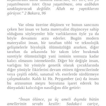
yaşatılmasını ister. Oysa yaşatılması, onu azâbdan
uzaklaştıracak değildir. Allah ne yaptıklarını
görüyor.” 2 Bakara, 96
Var olma üzerine düşünen ve bunun sancısını
çeken her insan ve hatta materyalist düşünceye sahip
olduğunu söyleyenler bile varlıklarının öyle ya da
böyle devamını arzu ederler. Bugün modern
materyalist insan, bir taraftan tıbbi ve teknolojik
gelişmelerle biyolojik ölümsüzlüğü ararken, diğer
taraftan da arkasında bir takım izler bırakmak
suretiyle ölümsüzlüğü yani isminin sonsuza kadar
kalıcı olmasını istemektedir. Diğer bir değişle insan,
varlığını bir yönüyle genetik olarak çocuklarında
diğer yönüyle fikirlerini devam ettiren öğrencilerinde
veya çeşitli edebi, sanatsal vb. eserlerde sürdürmeye
çalışmaktadır. Kaldı ki Hz. Peygamber (as) da insanı
bu arzusunun meşru boyutuna işaret ederek bu
dünyadaki kalıcılığın nasıllığını dile getirir:
“İnsan ölünce, şu üç ameli dışında bütün
amellerinin sevabı kesilir: Sadaka-i cariye,