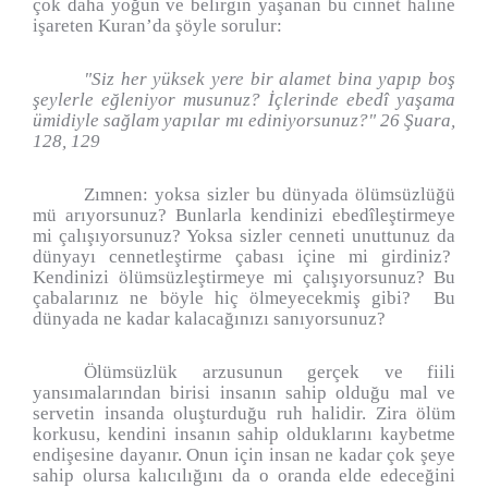
çok daha yoğun ve belirgin yaşanan bu cinnet haline
işareten Kuran’da şöyle sorulur:
"Siz her yüksek yere bir alamet bina yapıp boş
şeylerle eğleniyor musunuz? İçlerinde ebedî yaşama
ümidiyle sağlam yapılar mı ediniyorsunuz?" 26 Şuara,
128, 129
Zımnen: yoksa sizler bu dünyada ölümsüzlüğü
mü arıyorsunuz? Bunlarla kendinizi ebedîleştirmeye
mi çalışıyorsunuz? Yoksa sizler cenneti unuttunuz da
dünyayı cennetleştirme çabası içine mi girdiniz?
Kendinizi ölümsüzleştirmeye mi çalışıyorsunuz? Bu
çabalarınız ne böyle hiç ölmeyecekmiş gibi?
Bu
dünyada ne kadar kalacağınızı sanıyorsunuz?
Ölümsüzlük arzusunun gerçek ve fiili
yansımalarından birisi insanın sahip olduğu mal ve
servetin insanda oluşturduğu ruh halidir. Zira ölüm
korkusu, kendini insanın sahip olduklarını kaybetme
endişesine dayanır. Onun için insan ne kadar çok şeye
sahip olursa kalıcılığını da o oranda elde edeceğini