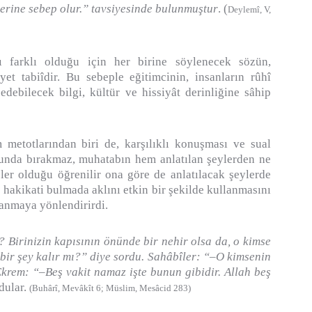
erine sebep olur.” tavsiyesinde bulunmuştur
. (
Deylemî, V,
lı farklı olduğu için her birine söylenecek sözün,
et tabiîdir. Bu sebeple eğitimcinin, insanların rûhî
l edebilecek bilgi, kültür ve hissiyât derinliğine sâhip
 metotlarından biri de, karşılıklı konuşması ve sual
unda bırakmaz, muhatabın hem anlatılan şeylerden ne
ler olduğu öğrenilir ona göre de anlatılacak şeylerde
 hakikati bulmada aklını etkin bir şekilde kullanmasını
llanmaya yönlendirirdi.
? Birinizin kapısının önünde bir nehir olsa da, o kimse
 bir şey kalır mı?” diye sordu. Sahâbîler: “–O kimsenin
 Ekrem: “–Beş vakit namaz işte bunun gibidir. Allah beş
dular.
(Buhârî, Mevâkît 6; Müslim, Mesâcid 283)