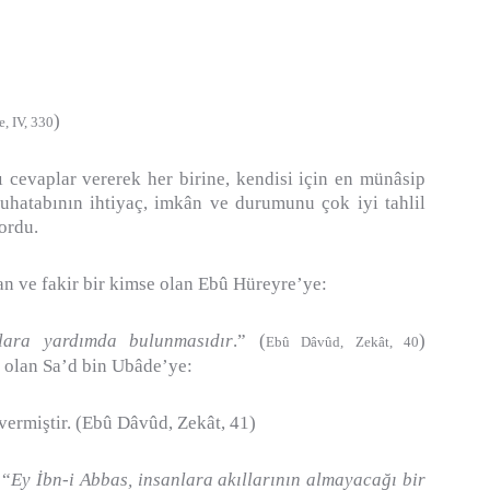
)
e, IV, 330
lı cevaplar vererek her birine, kendisi için en münâsip
muhatabının ihtiyaç, imkân ve durumunu çok iyi tahlil
ordu.
ran ve fakir bir kimse olan Ebû Hüreyre’ye:
nlara yardımda bulunmasıdır
.” (
)
Ebû Dâvûd, Zekât, 40
i olan Sa’d bin Ubâde’ye:
 vermiştir. (Ebû Dâvûd, Zekât, 41)
 “
Ey İbn-i Abbas, insanlara akıllarının almayacağı bir