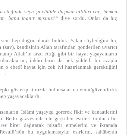
ın eteğinde veya şu vâdide düşman atlıları var; hemen
sem, bana inanır mısınız?”
diye sordu. Onlar da hiç
seni hep doğru olarak bulduk. Yalan söylediğini hiç
(sav), kendisinin Allah tarafından gönderilen uyarıcı
nanıp Allah’ın arzu ettiği gibi bir hayat yaşayanların
lacaklarını, inkârcıların da pek şiddetli bir azapla
en o ebedî hayat için çok iyi hazırlanmak gerektiğini
111)
ki gösterip itirazda bulunsalar da emin/güvenilirlik
 hep yaşayacaklardı.
nsanların, İslâmî yaşayışı görerek fikir ve kanaatlerini
. Bedir gazvesinde ele geçirilen esirleri topluca bir
rer birer dağıtarak misafir etmelerini ve ikramda
Resulü’nün bu uygulamasıyla; esirlerin, sahâbenin