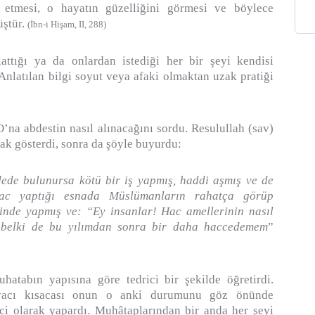
 etmesi, o hayatın güzelliğini görmesi ve böylece
üştür.
(İbn-i Hişam, II, 288)
ttığı ya da onlardan istediği her bir şeyi kendisi
 Anlatılan bilgi soyut veya afaki olmaktan uzak pratiği
O’na abdestin nasıl alınacağını sordu. Resulullah (sav)
rak gösterdi, sonra da şöyle buyurdu:
dede bulunursa kötü bir iş yapmış, haddi aşmış ve de
Hac yaptığı esnada Müslümanların rahatça görüp
rinde yapmış ve: “Ey insanlar! Hac amellerinin nasıl
, belki de bu yılımdan sonra bir daha haccedemem
”
hatabın yapısına göre tedrici bir şekilde öğretirdi.
htiyacı kısacası onun o anki durumunu göz önünde
ici olarak yapardı. Muhâtaplarından bir anda her şeyi