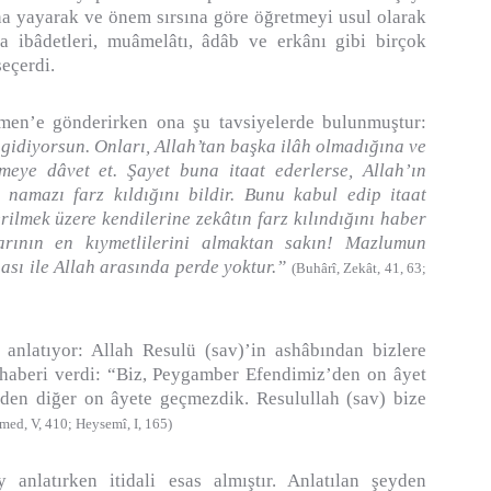
na yayarak ve önem sırsına göre öğretmeyi usul olarak
da ibâdetleri, muâmelâtı, âdâb ve erkânı gibi birçok
eçerdi.
men’e gönderirken ona şu tavsiyelerde bulunmuştur:
 gidiyorsun. Onları, Allah’tan başka ilâh olmadığına ve
eye dâvet et. Şayet buna itaat ederlerse, Allah’ın
namazı farz kıldığını bildir. Bunu kabul edip itaat
erilmek üzere kendilerine zekâtın farz kılındığını haber
larının en kıymetlilerini almaktan sakın! Mazlumun
sı ile Allah arasında perde yoktur.”
(Buhârî, Zekât, 41, 63;
nlatıyor: Allah Resulü (sav)’in ashâbından bizlere
 haberi verdi: “Biz, Peygamber Efendimiz’den on âyet
meden diğer on âyete geçmezdik. Resulullah (sav) bize
med, V, 410; Heysemî, I, 165)
 anlatırken itidali esas almıştır. Anlatılan şeyden