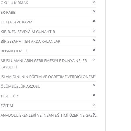
OKULU KIRMAK
ER-RABB
LUT (A.S) VE KAVMİ
KİBİR, EN SEVDİĞİM GÜNAHTIR
BİR SEYAHATTEN ARDA KALANLAR
BOSNA HERSEK
MÜSLÜMANLARIN GERİLEMESİYLE DÜNYA NELER
KAYBETTİ
İSLAM DİNİ'NİN EĞİTİM VE ÖĞRETİME VERDİĞİ ÖNEM
ÖLÜMSÜZLÜK ARZUSU
TESETTÜR
EĞİTİM
ANADOLU ERENLERİ VE İNSAN EĞİTİMİ ÜZERİNE GAZEL