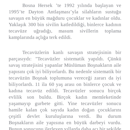
Bosna Hersek ’te 1992 yılında başlayan ve
1995’te Dayton Antlaşması’yla silahların sustuğu
savaşın en büyük mağduru çocuklar ve kadınlar oldu.
Yaklaşık 300 bin sivilin katledildiği, binlerce kadının
tecavüze uğradığı, masum sivillerin toplama
kamplarında açlığa terk edildi.
Tecavüzlerin kanlı savaşın stratejisinin bir
parçasıydı: "Tecavüzler sistematik yapıldı. Çünkü
savaş stratejisini yapanlar Müslüman Boşnakların aile
yapısını çok iyi biliyorlardı. Bu nedenle sistematik bir
tecavüzün Boşnak toplumuna vereceği zararı da iyi
biliyorlardı. 11 ila 60 yaş arası on binlerce çocuk ve
kadına tecavüz edildi. Tecavüzler sonucu birçok
evlilik son buldu. Birçok kadın memleketinde
yaşamayıp gurbete gitti. Yine tecavüzler sonucu
hamile kalan çok sayıda kadın doğan çocuklarını
çeşitli devlet kuruluşlarına verdi. Bu durum
Boşnakların aile yapısına en büyük darbeyi vurdu.
Bunun sonucunu ilerleyen yıllarda daha acı bir şekilde