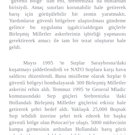
"güvenli bölge" ilan etti, Srebrenizka 'da bunlardan
birisiydi. Amaç sınırları korunabilir hale getirerek
barış için görüşülebilir bir zemin yaratmaktı.
Yardımların güvenli bölgelere ulaştırılması gündeme
gelince bu uygulama işgalci/saldırgan güçlerle
Birleşmiş Milletler askerlerinin işbirliği yapmasını
gerektirerek amacı ile tam bir tezat oluşturur hale
geldi.
Mayıs 1995 'te Sırplar Saraybosna'daki
kuşatmayı şiddetlendirdi ve NATO Sırplara karşı hava
saldırısı düzenlendi. Buna misilleme olarak Sırplar 6
güvenli bölgeyi bombalayarak 300 Birleşmiş Milletler
askerini rehin aldı. Temmuz 1995 'te General Mladic
komutasındaki Sırp güçleri Srebrenizka 'daki
Hollandalı Birleşmiş Milletler güçlerini etkisiz hale
getirerek şehri hedef aldı. Yaklaşık 25,000 Boşnak
Sırp tehdidi üzerine şehri terk ederek bir başka
güvenli bölge olan Potocari'ye ulaştı. 5000 mültecinin
kampa girmesinin ardından Hollandalı barış gücü