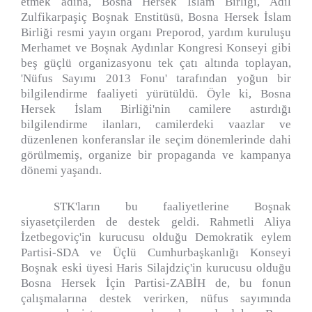
etmek adına, Bosna Hersek İslam Birliği, Adil
Zulfikarpaşiç Boşnak Enstitüsü, Bosna Hersek İslam
Birliği resmi yayın organı Preporod, yardım kuruluşu
Merhamet ve Boşnak Aydınlar Kongresi Konseyi gibi
beş güçlü organizasyonu tek çatı altında toplayan,
'Nüfus Sayımı 2013 Fonu' tarafından yoğun bir
bilgilendirme faaliyeti yürütüldü. Öyle ki, Bosna
Hersek İslam Birliği'nin camilere astırdığı
bilgilendirme ilanları, camilerdeki vaazlar ve
düzenlenen konferanslar ile seçim dönemlerinde dahi
görülmemiş, organize bir propaganda ve kampanya
dönemi yaşandı.
STK'ların bu faaliyetlerine Boşnak
siyasetçilerden de destek geldi. Rahmetli Aliya
İzetbegoviç'in kurucusu olduğu Demokratik eylem
Partisi-SDA ve Üçlü Cumhurbaşkanlığı Konseyi
Boşnak eski üyesi Haris Silajdziç'in kurucusu olduğu
Bosna Hersek İçin Partisi-ZABİH de, bu fonun
çalışmalarına destek verirken, nüfus sayımında