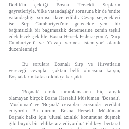
Dodik'in çektiği Bosna Hersekli Sırpların
gayretleriyle, 'ülke vatandaşlığı' sorusuna bir de 'entite
vatandaşlığı' sorusu ilave edildi. Cevap seçenekleri
ise, Sırp Cumhuriyeti'nin gelecekte yeni bir
bağımsızlık bir bağımsızlık denemesine zemin teşkil
edebilecek şekilde 'Bosna Hersek Federasyonu',
'Sırp
Cumhuriyeti' ve 'Cevap vermek istemiyor' olarak
düzenlenmişti.
Bu sorulara Bosnalı Sırp ve Hırvatların
vereceği cevaplar çoktan belli olmasına karşın,
Boşnakların kafası oldukça karışıktı.
'Boşnak' etnik tanımlamasına hiç alışık
olamayan birçok Bosna Hersekli Müslüman, 'Bosnalı',
'Müslüman' ve 'Boşnak' cevapları arasında tereddüt
ediyordu. Bu durum, Bosna Hersekli Müslüman
Boşnak halkı için 'ulusal azınlık' konumuna düşmek
gibi büyük bir tehlike arz ediyordu. Tehlikeyi bertaraf