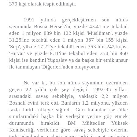
379 kişi olarak tespit edilmişti.
1991 yılında gerçekleştirilen son nüfus
sayımında Bosna Hersek'in, yüzde 43.41'ine tekabül
eden 1 milyon 889 bin 122 kişisi 'Müslüman', yüzde
31.25'ine tekabül eden 1 milyon 367 bin 155 kişisi
'Sırp', yüzde 17.22'ye tekabül eden 753 bin 242 kişisi
'Hırvat' ve yüzde 8.11'ine tekabül eden 354 bin 860
kişisi ise kendini Yugoslav ya da başka bir etnik unsur
ile tanımlayan 'Diğerleri'nden oluşuyordu.
Ne var ki, bu son nüfus sayımının üzerinden
geçen 22 yılda çok şey değişti. 1992-95 yılları
arasındaki savaş sebebiyle, yaklaşık 2,2 milyon
Bosnalı evini terk etti. Bunların 1,2 milyonu, yüzden
fazla farklı ülkeye sığındı. Geri kalanlar ise ülke
sınırlarındaki başka bir yerleşim yerine göç etmek
durumunda bırakıldı. BM Mülteciler Yüksek
Komiserliği verilerine göre, savaş sebebiyle evlerini
terk edenlerden sadece yarısı eski ikamet yerlerine