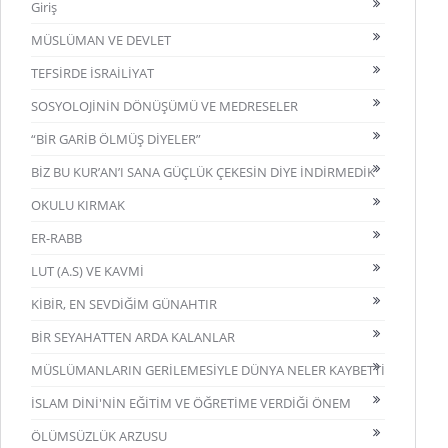
Giriş
MÜSLÜMAN VE DEVLET
TEFSİRDE İSRAİLİYAT
SOSYOLOJİNİN DÖNÜŞÜMÜ VE MEDRESELER
“BİR GARİB ÖLMÜŞ DİYELER”
BİZ BU KUR’AN’I SANA GÜÇLÜK ÇEKESİN DİYE İNDİRMEDİK
OKULU KIRMAK
ER-RABB
LUT (A.S) VE KAVMİ
KİBİR, EN SEVDİĞİM GÜNAHTIR
BİR SEYAHATTEN ARDA KALANLAR
MÜSLÜMANLARIN GERİLEMESİYLE DÜNYA NELER KAYBETTİ
İSLAM DİNİ'NİN EĞİTİM VE ÖĞRETİME VERDİĞİ ÖNEM
ÖLÜMSÜZLÜK ARZUSU