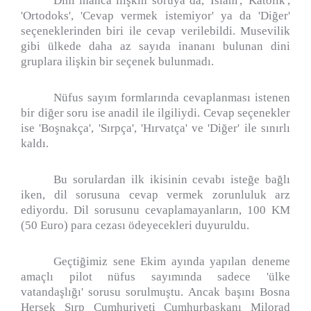
Dini inanca ilişkin soruya da, 'İslam', 'Katolik',
'Ortodoks', 'Cevap vermek istemiyor' ya da 'Diğer'
seçeneklerinden biri ile cevap verilebildi. Musevilik
gibi ülkede daha az sayıda inananı bulunan dini
gruplara ilişkin bir seçenek bulunmadı.
Nüfus sayım formlarında cevaplanması istenen
bir diğer soru ise anadil ile ilgiliydi. Cevap seçenekler
ise 'Boşnakça', 'Sırpça', 'Hırvatça' ve 'Diğer' ile sınırlı
kaldı.
Bu sorulardan ilk ikisinin cevabı isteğe bağlı
iken, dil sorusuna cevap vermek zorunluluk arz
ediyordu. Dil sorusunu cevaplamayanların, 100 KM
(50 Euro) para cezası ödeyecekleri duyuruldu.
Geçtiğimiz sene Ekim ayında yapılan deneme
amaçlı pilot nüfus sayımında sadece 'ülke
vatandaşlığı' sorusu sorulmuştu. Ancak başını Bosna
Hersek Sırp Cumhuriyeti Cumhurbaşkanı Milorad