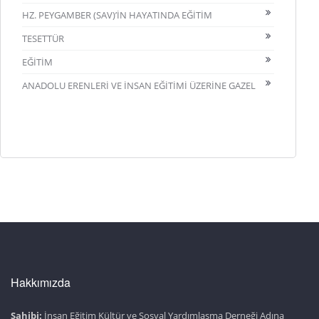
HZ. PEYGAMBER (SAV)’İN HAYATINDA EĞİTİM
TESETTÜR
EĞİTİM
ANADOLU ERENLERİ VE İNSAN EĞİTİMİ ÜZERİNE GAZEL
Hakkımızda
Sahibi:
İnsan Eğitim Kültür ve Sosyal Yardımlaşma Derneği Adına