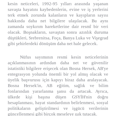
kesin neticeleri, 1992-95 yılları arasında yaşanan
savaşta hayatını kaybedenlerin, evine ve iş yerlerini
terk etmek zorunda kalanların ve kayıpların sayısı
hakkında daha net bilgilere ulaşılacak. Bu aynı
zamanda soykırım hareketlerine dair resmî bir veri
olacak. Boşnakların, savaştan sonra azınlık duruma
düştükleri, Srebrenitsa, Foça, Banya Luka ve Vişegrad
gibi şehirlerdeki dönüşüm daha net hale gelecek.
Nüfus sayımının resmi kesin neticelerinin
açıklanmasının ardından daha net ve güvenilir
istatistiki bilgilere erişecek olan Bosna Hersek, AB'ye
entegrasyon yolunda önemli bir yol almış olacak ve
üyelik başvurusu için kapıyı biraz daha aralayacak.
Bosna Hersek'in, AB eğitim, sağlık ve bilim
fonlarından yararlanma şansı da artacak. Ayrıca,
ülkede kişi başına düşen GSYİH'nin doğru
hesaplanması, hayat standardının belirlenmesi, sosyal
politikaların geliştirilmesi ve işgücü verilerinin
güncellenmesi gibi birçok meseleye ışık tutacak.