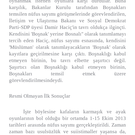
oynanmak istenen oyunlara karşı durdular. Buna
karşılık, Bakanlar Kurulu tarafından Boşnakları
temsilen nüfus sayımı görüşmelerinde görevlendirilen,
İletişim ve Ulaştırma Bakanı ve Sosyal Demokrat
Parti-SDP üyesi Damir Haciç'in tavrı oldukça ilginçti.
Kendisini 'Boşnak' yerine Bosnalı" olarak tanımlamayı
tercih eden Haciç, nüfus sayımı esnasında, kendisini
'Müslüman' olarak tanımlayacakların 'Boşnak' olarak
kayıtlara geçirilmesine karşı çıktı. Boşnaklığı kabul
etmeyen birinin, bu tavrı elbette şaşırtıcı değil.
Şaşırtıcı olan Boşnaklığı kabul etmeyen birinin,
Boşnakları temsil etmek üzere
görevlendirilmesindeydi.
Resmi Olmayan İlk Sonuçlar
İşte böylesine kafaların karmaşık ve ayak
oyunlarının bol olduğu bir ortamda 1-15 Ekim 2013
tarihleri arasında nüfus sayımı gerçekleştirildi. Zaman
zaman bazı usulsüzlük ve suiistimaller yaşansa da,