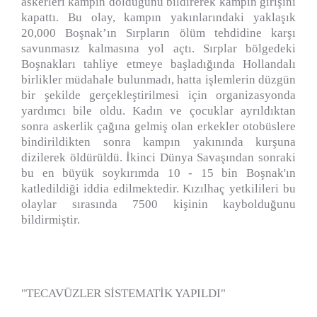
askerleri kampın dolduğunu bildirerek kampın girişini
kapattı. Bu olay, kampın yakınlarındaki yaklaşık
20,000 Boşnak’ın Sırpların ölüm tehdidine karşı
savunmasız kalmasına yol açtı. Sırplar bölgedeki
Boşnakları tahliye etmeye başladığında Hollandalı
birlikler müdahale bulunmadı, hatta işlemlerin düzgün
bir şekilde gerçekleştirilmesi için organizasyonda
yardımcı bile oldu. Kadın ve çocuklar ayrıldıktan
sonra askerlik çağına gelmiş olan erkekler otobüslere
bindirildikten sonra kampın yakınında kurşuna
dizilerek öldürüldü. İkinci Dünya Savaşından sonraki
bu en büyük soykırımda 10 - 15 bin Boşnak'ın
katledildiği iddia edilmektedir. Kızılhaç yetkilileri bu
olaylar sırasında 7500 kişinin kaybolduğunu
bildirmiştir.
"TECAVÜZLER SİSTEMATİK YAPILDI"