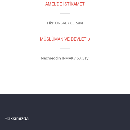
AMEL’DE İSTİKAMET
Fikri ÜNSAL / 63. Sayı
MÜSLÜMAN VE DEVLET 3
Necmeddin IRMAK / 63. Sayı
Hakkımızda