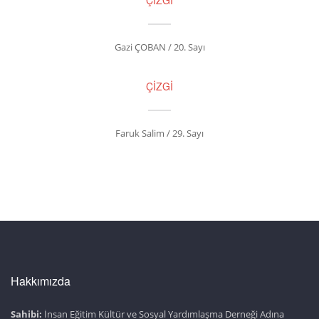
ÇİZGİ
Gazi ÇOBAN / 20. Sayı
ÇİZGİ
Faruk Salim / 29. Sayı
Hakkımızda
Sahibi:
İnsan Eğitim Kültür ve Sosyal Yardımlaşma Derneği Adına