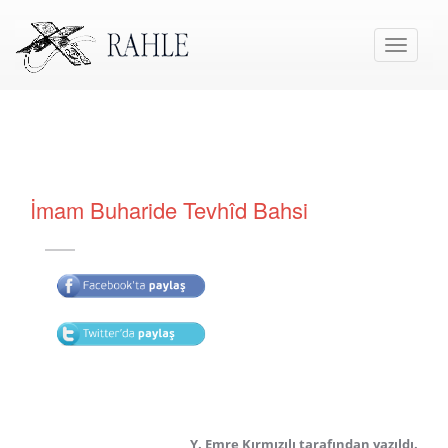
Toggle
navigati
İmam Buharide Tevhîd Bahsi
Y. Emre Kırmızılı tarafından yazıldı.