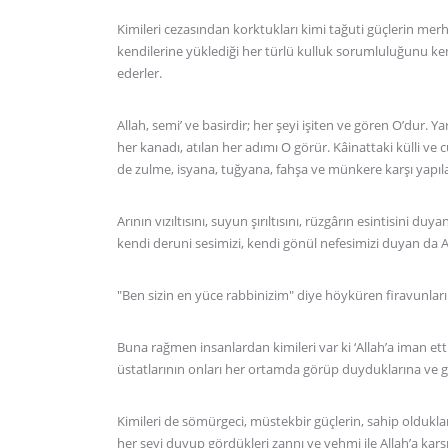
Kimileri cezasından korktukları kimi tağuti güçlerin mer
kendilerine yüklediği her türlü kulluk sorumluluğunu kend
ederler.
Allah, semi’ ve basirdir; her şeyi işiten ve gören O’dur. Y
her kanadı, atılan her adımı O görür. Kâinattaki külli ve
de zulme, isyana, tuğyana, fahşa ve münkere karşı yapılan
Arının vızıltısını, suyun şırıltısını, rüzgârın esintisini d
kendi deruni sesimizi, kendi gönül nefesimizi duyan da Al
"Ben sizin en yüce rabbinizim" diye höyküren firavunlar
Buna rağmen insanlardan kimileri var ki ‘Allah’a iman ett
üstatlarının onları her ortamda görüp duyduklarına ve gö
Kimileri de sömürgeci, müstekbir güçlerin, sahip oldukları
her şeyi duyup gördükleri zannı ve vehmi ile Allah’a kar