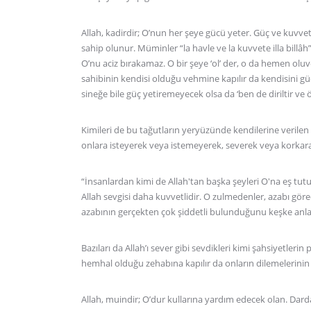
Allah, kadirdir; O’nun her şeye gücü yeter. Güç ve kuvve
sahip olunur. Müminler “la havle ve la kuvvete illa billâh”
O’nu aciz bırakamaz. O bir şeye ‘ol’ der, o da hemen oluve
sahibinin kendisi olduğu vehmine kapılır da kendisini güç 
sineğe bile güç yetiremeyecek olsa da ‘ben de diriltir ve ö
Kimileri de bu tağutların yeryüzünde kendilerine verilen 
onlara isteyerek veya istemeyerek, severek veya korkarak
“İnsanlardan kimi de Allah'tan başka şeyleri O'na eş tutuy
Allah sevgisi daha kuvvetlidir. O zulmedenler, azabı gör
azabının gerçekten çok şiddetli bulunduğunu keşke anla
Bazıları da Allah’ı sever gibi sevdikleri kimi şahsiyetlerin
hemhal olduğu zehabına kapılır da onların dilemelerinin 
Allah, muindir; O’dur kullarına yardım edecek olan. Dar