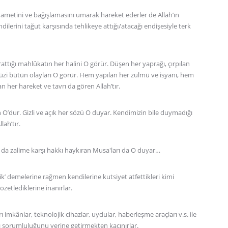
hametini ve bağışlamasını umarak hareket ederler de Allah’ın
ilerini tağut karşısında tehlikeye attığı/atacağı endişesiyle terk
arattığı mahlûkatın her halini O görür. Düşen her yaprağı, çırpılan
 cüzi bütün olayları O görür. Hem yapılan her zulmü ve isyanı, hem
 her hareket ve tavrı da gören Allah’tır.
uyan O’dur. Gizli ve açık her sözü O duyar. Kendimizin bile duymadığı
lah’tır.
ı da zalime karşı hakkı haykıran Musa'ları da O duyar…
ik’ demelerine rağmen kendilerine kutsiyet atfettikleri kimi
zetlediklerine inanırlar.
 imkânlar, teknolojik cihazlar, uydular, haberleşme araçları v.s. ile
şı sorumluluğunu yerine getirmekten kaçınırlar.