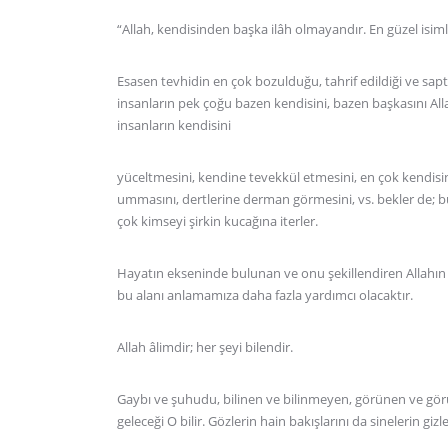
“Allah, kendisinden başka ilâh olmayandır. En güzel isim
Esasen tevhidin en çok bozulduğu, tahrif edildiği ve saptır
insanların pek çoğu bazen kendisini, bazen başkasını Alla
insanların kendisini
yüceltmesini, kendine tevekkül etmesini, en çok kendis
ummasını, dertlerine derman görmesini, vs. bekler de; bu a
çok kimseyi şirkin kucağına iterler.
Hayatın ekseninde bulunan ve onu şekillendiren Allahın i
bu alanı anlamamıza daha fazla yardımcı olacaktır.
Allah âlimdir; her şeyi bilendir.
Gaybı ve şuhudu, bilinen ve bilinmeyen, görünen ve gör
geleceği O bilir. Gözlerin hain bakışlarını da sinelerin giz