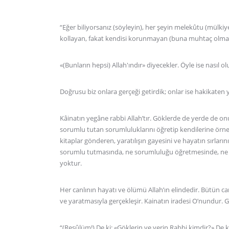
“Eğer biliyorsanız (söyleyin), her şeyin melekûtu (mülkiy
kollayan, fakat kendisi korunmayan (buna muhtaç olmay
«(Bunların hepsi) Allah'ındır» diyecekler. Öyle ise nasıl 
Doğrusu biz onlara gerçeği getirdik; onlar ise hakikaten
Kâinatın yegâne rabbi Allah’tır. Göklerde de yerde de o
sorumlu tutan sorumluluklarını öğretip kendilerine örnek
kitaplar gönderen, yaratılışın gayesini ve hayatın sırları
sorumlu tutmasında, ne sorumluluğu öğretmesinde, ne d
yoktur.
Her canlının hayatı ve ölümü Allah’ın elindedir. Bütün canlı
ve yaratmasıyla gerçekleşir. Kainatın iradesi O’nundur. 
“(Resûlüm!) De ki: «Göklerin ve yerin Rabbi kimdir?» De ki