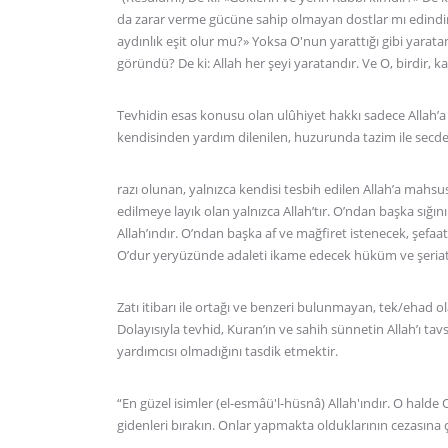
da zarar verme gücüne sahip olmayan dostlar mı edindiniz
aydınlık eşit olur mu?» Yoksa O'nun yarattığı gibi yarat
göründü? De ki: Allah her şeyi yaratandır. Ve O, birdir, k
Tevhidin esas konusu olan ulûhiyet hakkı sadece Allah’a
kendisinden yardım dilenilen, huzurunda tazim ile secde
razı olunan, yalnızca kendisi tesbih edilen Allah’a mahsus.
edilmeye layık olan yalnızca Allah’tır. O’ndan başka sığ
Allah’ındır. O’ndan başka af ve mağfiret istenecek, şefa
O’dur yeryüzünde adaleti ikame edecek hüküm ve şeriat 
Zatı itibarı ile ortağı ve benzeri bulunmayan, tek/ehad olan
Dolayısıyla tevhid, Kuran’ın ve sahih sünnetin Allah’ı tavsi
yardımcısı olmadığını tasdik etmektir.
“En güzel isimler (el-esmâü'l-hüsnâ) Allah'ındır. O halde 
gidenleri bırakın. Onlar yapmakta olduklarının cezasına ça