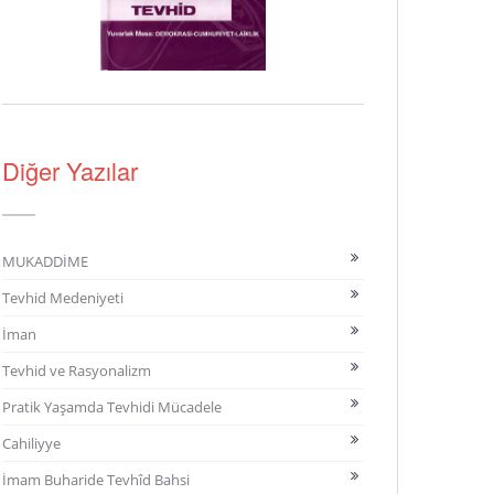
Diğer Yazılar
MUKADDİME
Tevhid Medeniyeti
İman
Tevhid ve Rasyonalizm
Pratik Yaşamda Tevhidi Mücadele
Cahiliyye
İmam Buharide Tevhîd Bahsi