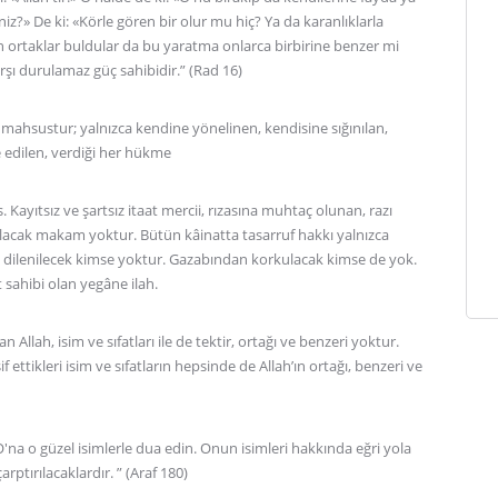
?» De ki: «Körle gören bir olur mu hiç? Ya da karanlıklarla
an ortaklar buldular da bu yaratma onlarca birbirine benzer mi
arşı durulamaz güç sahibidir.” (Rad 16)
 mahsustur; yalnızca kendine yönelinen, kendisine sığınılan,
 edilen, verdiği her hükme
 Kayıtsız ve şartsız itaat mercii, rızasına muhtaç olunan, razı
ınılacak makam yoktur. Bütün kâinatta tasarruf hakkı yalnızca
at dilenilecek kimse yoktur. Gazabından korkulacak kimse de yok.
sahibi olan yegâne ilah.
 Allah, isim ve sıfatları ile de tektir, ortağı ve benzeri yoktur.
f ettikleri isim ve sıfatların hepsinde de Allah’ın ortağı, benzeri ve
O'na o güzel isimlerle dua edin. Onun isimleri hakkında eğri yola
rptırılacaklardır. ” (Araf 180)