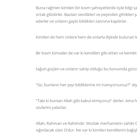
Buna rağmen kimileri bir kısım şahsiyetlerde öyle bilgi sa
ortak gibidirler. Bazıları sevdikleri ve peşinden gittikleri
ederler ve onların gaybı bildikleri zannına kapılırlar.
Kimileri de hem cinlere hem de onlarla ilişkide bulunan 
Bir kısım kimseler de var ki kendileri gibi etten ve kemik
tağuti güçleri ve onların sahip olduğu bu konumda görür 
“Siz, bunların her şeyi bildiklerine mi inanıyorsunuz?” di
“Tabi ki bunları Allah gibi kabul etmiyoruz” derler. Ama ha
sözlerini yalanlar.
Allah, Rahman ve Rahimdir. Mutlak merhametin sahibi O’
sığınılacak olan O’dur. Ne var ki kimileri kendilerini bağ