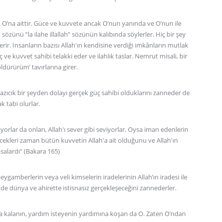
t O’na aittir. Güce ve kuvvete ancak O’nun yanında ve O’nun ile
 sözünü “la ilahe illallah” sözünün kalıbında söylerler. Hiç bir şey
rir. İnsanların bazısı Allah'ın kendisine verdiği imkânların mutlak
ve kuvvet sahibi telakki eder ve ilahlık taslar. Nemrut misali, bir
ldürürüm’ tavırlarına girer.
azıcık bir şeyden dolayı gerçek güç sahibi olduklarını zanneder de
 tabi olurlar.
orlar da onları, Allah'ı sever gibi seviyorlar. Oysa iman edenlerin
ecekleri zaman bütün kuvvetin Allah'a ait olduğunu ve Allah'ın
salardı” (Bakara 165)
 peygamberlerin veya veli kimselerin iradelerinin Allah’ın iradesi ile
de dünya ve ahirette istisnasız gerçekleşeceğini zannederler.
da kalanın, yardım isteyenin yardımına koşan da O. Zaten O’ndan