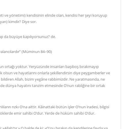
eti ve yönetimi) kendisinin elinde olan, kendisi her şeyi koruyup
an) kimdir? Diye sor.
olup da büyüye kapılıyorsunuz? de.
 yalancılardır” (Müminun 84–90)
nun ortağı yoktur. Yeryüzünde insanları başıboş bırakmayıp
 olsun ve hayatlarını onlarla şekillendirsin diye peygamberler ve
nı bildiren Allah, bizim yegâne rabbimizdir. Ne yaratmasında, ne
e dünya hayatını tanzim etmesinde O’nun rabliğine bir ortak
ların rızkı O’na aittir. Kâinattaki bütün işler O’nun iradesi, bilgisi
Göklerde emir sahibi O’dur. Yerde de hüküm sahibi O’dur.
: «Allah'tır.» O halde de ki: «O'nu bırakıp da kendilerine fayda ya