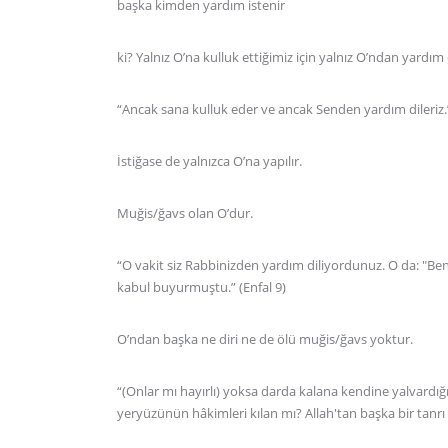
başka kimden yardım istenir
ki? Yalnız O’na kulluk ettiğimiz için yalnız O’ndan yardım d
“Ancak sana kulluk eder ve ancak Senden yardım dileriz.”
İstiğase de yalnızca O’na yapılır.
Muğis/ğavs olan O’dur.
“O vakit siz Rabbinizden yardım diliyordunuz. O da: "Ben
kabul buyurmuştu.” (Enfal 9)
O’ndan başka ne diri ne de ölü muğis/ğavs yoktur.
“(Onlar mı hayırlı) yoksa darda kalana kendine yalvardığı 
yeryüzünün hâkimleri kılan mı? Allah'tan başka bir tanr