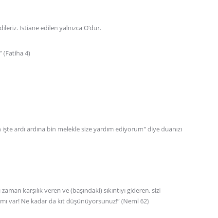
ileriz. İstiane edilen yalnızca O’dur.
 (Fatiha 4)
 işte ardı ardına bin melekle size yardım ediyorum" diye duanızı
zaman karşılık veren ve (başındaki) sıkıntıyı gideren, sizi
ı mı var! Ne kadar da kıt düşünüyorsunuz!” (Neml 62)