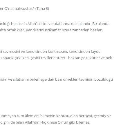
ler O'na mahsustur.” (Taha 8)
ıldığı husus da Allah’ın isim ve sıfatlarına dair alandır. Bu alanda
h’a ortak kılar. Kendilerini istikamet üzere zanneden bazıları,
ini sevmesini ve kendisinden korkmasını, kendisinden fayda
paçık şirk iken, çeşitli tevillerle suret-i haktan gözükürler ve pek
sim ve sıfatlarını birlemeye dair bazı örnekler, tevhidin bozulduğu
ünmeyen tüm âlemleri, bilmenin konusu olan her şeyi, geçmişi ve
lediğini de bilen Allah’dır. Hiç kimse O’nun gibi bilemez.