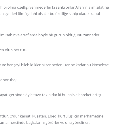
hibi olma özelliği vehmederler ki sanki onlar Allah’ın âlim sıfatına
 şahsiyetleri ölmüş dahi olsalar bu özelliğe sahip olarak kabul
kimi sahir ve arraflarda böyle bir gücün olduğunu zanneder.
ten olup her tür-
ve her şeyi bilebildiklerini zanneder. Her ne kadar bu kimselere:
ye sorulsa;
yat içerisinde öyle tavır takınırlar ki bu hal ve hareketleri, şu
dur. O’dur kâinatı kuşatan. Ebedi kurtuluş için merhametine
ışlama merciinde başkalarını görürler ve ona yönelirler.