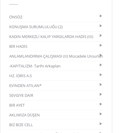
ÖNSÖZ
KONUŞMA SURUMLULUĞU (2)
KADIN MERKEZLİ KALIP YARGILARDA HADİS (III)
BİR HADİS
ANLAMLANDIRMA ÇALIŞMASI (II) Mücadele Unsurları
-KAPİTALİZM- Tarihi Arkaplan
HZ. İDRİS A.S
EVİNDEN ATILAN*
SEVGİYE DAİR
BİR AYET
AKLIMIZA DÜŞEN
BİZ BİZE CELL