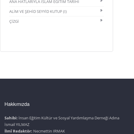
ANA HATLARIYLA İSLAM EĞİTİM TARİHİ
ALİM VE ŞEHİD SEYYİD KUTUP (I)
ÇİZGİ
Hakkımızda
Sahibi:
İnsan Eğitim Kültür ve Sosyal Yardımlaşma Derneği Adına
İsmail YILMAZ
İlmî Redaktör:
Necmettin IRMAK