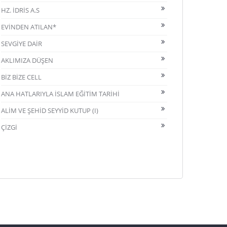
HZ. İDRİS A.S
EVİNDEN ATILAN*
SEVGİYE DAİR
AKLIMIZA DÜŞEN
BİZ BİZE CELL
ANA HATLARIYLA İSLAM EĞİTİM TARİHİ
ALİM VE ŞEHİD SEYYİD KUTUP (I)
ÇİZGİ