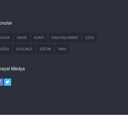
onular
AHLAK
AKAİD
ALINTI
ANLAYIŞLARIMIZ
ÇİZGİ
DİĞER
DÜŞÜNCE
EĞİTİM
FIKIH
osyal Medya