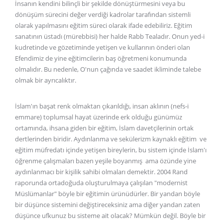
İnsanın kendini bilinçli bir şekilde dönüştürmesini veya bu
dönüşüm sürecini değer verdiği kadrolar tarafından sistemli
olarak yapılmasını eğitim süreci olarak ifade edebiliriz. Eğitim
sanatının üstadı (mürebbisi) her halde Rabb Tealadır. Onun yed-i
kudretinde ve gözetiminde yetişen ve kullarının önderi olan
Efendimiz de yine eğitimcilerin baş öğretmeni konumunda
olmalıdır. Bu nedenle, O'nun çağında ve saadet ikliminde talebe
olmak bir ayrıcalıktır.
İslam'ın başat renk olmaktan çıkarıldığı, insan aklının (nefs-i
emmare) toplumsal hayat üzerinde erk olduğu günümüz
ortamında, ihsana giden bir eğitim, İslam davetçilerinin ortak
dertlerinden biridir. Aydınlanma ve sekülerizm kaynaklı eğitim ve
eğitim müfredatı içinde yetişen bireylerin, bu sistem içinde İslam'ı
öğrenme çalışmaları bazen yeşile boyanmış ama özünde yine
aydınlanmacı bir kişilik sahibi olmaları demektir. 2004 Rand
raporunda ortadoğuda oluşturulmaya çalışılan "modernist
Müslümanlar" böyle bir eğitimin ürünüdürler. Bir yandan böyle
bir düşünce sistemini değiştireceksiniz ama diğer yandan zaten
düşünce ufkunuz bu sisteme ait olacak? Mümkün değil. Böyle bir